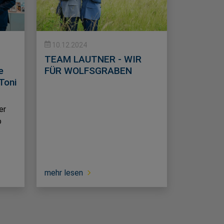
10.12.2024
TEAM LAUTNER - WIR
e
FÜR WOLFSGRABEN
Toni
er
o
mehr lesen