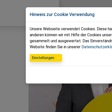
Direkt zur Hauptnavigation springen
Direkt zum Inhalt springen
Zur Unternavigation springen
Volkspartei
News
Hinweis zur Cookie Verwendung
Wolfsgraben
Unsere Webseite verwendet Cookies. Diese habe
anderen können wir mit Hilfe der Cookies unse
gesammelt und ausgewertet. Das Einverständnis
Website finden Sie in unserer
Datenschutzerkl
Einstellungen