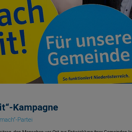
it“-Kampagne
tmach“-Partei