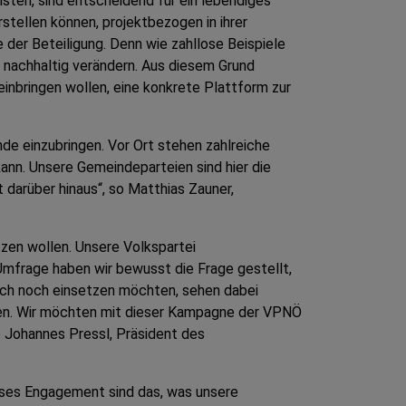
sten, sind entscheidend für ein lebendiges
tellen können, projektbezogen in ihrer
der Beteiligung. Denn wie zahllose Beispiele
nd nachhaltig verändern. Aus diesem Grund
einbringen wollen, eine konkrete Plattform zur
nde einzubringen. Vor Ort stehen zahlreiche
kann. Unsere Gemeindeparteien sind hier die
 darüber hinaus“, so Matthias Zauner,
zen wollen. Unsere Volkspartei
 Umfrage haben wir bewusst die Frage gestellt,
lich noch einsetzen möchten, sehen dabei
len. Wir möchten mit dieser Kampagne der VPNÖ
o Johannes Pressl, Präsident des
eses Engagement sind das, was unsere