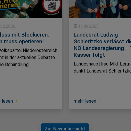
.02.2026
18.09.2025
luss mit Blockieren:
Landesrat Ludwig
n muss operieren!
Schleritzko verlässt di
NÖ Landesregierung – 
Volkspartei Niederösterreich
Kasser folgt
ht in der aktuellen Debatte
Landeshauptfrau Mikl-Leitn
ie Behandlung…
dankt Landesrat Schleritzk
 lesen
mehr lesen
Zur Newsübersicht