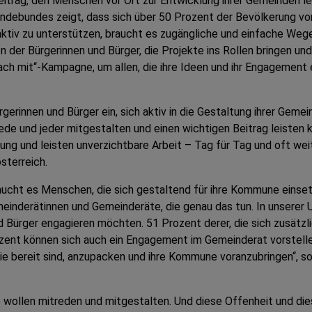
itrag, den Menschen vor Ort zur Entwicklung ihrer Gemeinden lei
debundes zeigt, dass sich über 50 Prozent der Bevölkerung vors
tiv zu unterstützen, braucht es zugängliche und einfache Wege 
en der Bürgerinnen und Bürger, die Projekte ins Rollen bringen u
ach mit“-Kampagne, um allen, die ihre Ideen und ihr Engagement 
gerinnen und Bürger ein, sich aktiv in die Gestaltung ihrer Gemei
ede und jeder mitgestalten und einen wichtigen Beitrag leisten 
rung und leisten unverzichtbare Arbeit – Tag für Tag und oft weit
sterreich.
aucht es Menschen, die sich gestaltend für ihre Kommune einset
emeinderätinnen und Gemeinderäte, die genau das tun. In unserer
d Bürger engagieren möchten. 51 Prozent derer, die sich zusätz
rozent können sich auch ein Engagement im Gemeinderat vorstel
die bereit sind, anzupacken und ihre Kommune voranzubringen“, s
e wollen mitreden und mitgestalten. Und diese Offenheit und di