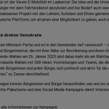
r ist der Verein E-Mobilität im Laabental. Die Idee und die Ums
ürger mit dem Fahrtendienst abzuholen und bei Bedarf auch wie
meinsames Projekt mit den Lehrern, Schülern und Eltern gemein
rierte Plattform, um all jenen eine Möglichkeit zu geben, auch 
ck direkter Demokratie
h als Mitmach-Partei und ist in den Gemeinden tief verwurzelt 
d Bürgermeister, die mit ihrer Nähe zur Bevölkerung und ihrem
nde-Wahlen am 26. Jänner 2025 sind dabei mehr als ein Wahltag 
iduelle Wahlen mit 568 Ideen, Vorstellungen und Teams, die die
alle Bürgerinnen und jeden Bürger, sich politisch und aktiv für 
en,“ so Zauner abschließend.
gne können Bürgerinnen und Bürger herausfinden, wie und wo sie
elte Plakatserie und eine Social Media-Kampagne damit Interes
 alle Informationen zur Kampagne.