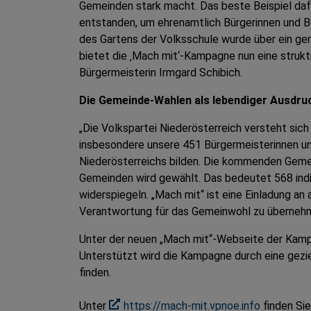
Gemeinden stark macht. Das beste Beispiel dafü
entstanden, um ehrenamtlich Bürgerinnen und B
des Gartens der Volksschule wurde über ein ge
bietet die ‚Mach mit‘-Kampagne nun eine struktu
Bürgermeisterin Irmgard Schibich.
Die Gemeinde-Wahlen als lebendiger Ausdru
„Die Volkspartei Niederösterreich versteht sic
insbesondere unsere 451 Bürgermeisterinnen un
Niederösterreichs bilden. Die kommenden Gemei
Gemeinden wird gewählt. Das bedeutet 568 indiv
widerspiegeln. „Mach mit“ ist eine Einladung an 
Verantwortung für das Gemeinwohl zu übernehm
Unter der neuen „Mach mit“-Webseite der Kampa
Unterstützt wird die Kampagne durch eine gezi
finden.
Unter
https://mach-mit.vpnoe.info
finden Sie