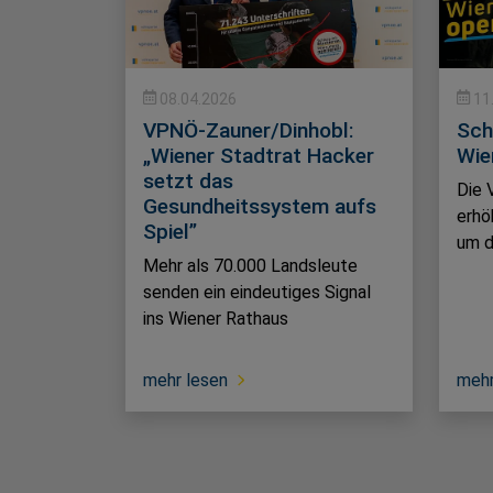
08.04.2026
11
VPNÖ-Zauner/Dinhobl:
Sch
„Wiener Stadtrat Hacker
Wie
setzt das
Die 
Gesundheitssystem aufs
erhö
Spiel”
um d
Mehr als 70.000 Landsleute
senden ein eindeutiges Signal
ins Wiener Rathaus
mehr lesen
mehr